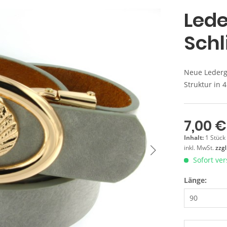
Lede
Schl
Neue Ledergü
Struktur in 
7,00 €
Inhalt:
1 Stück
inkl. MwSt.
zzg
Sofort ver
Länge: