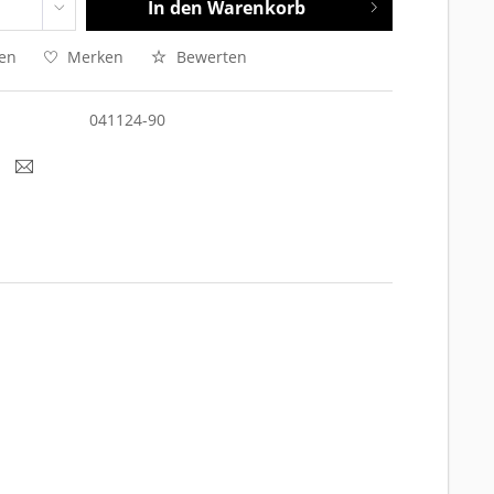
In den
Warenkorb
hen
Merken
Bewerten
041124-90