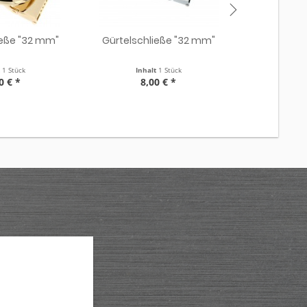
ieße "32 mm"
Gürtelschließe "32 mm"
Gürtelsch
t
1 Stück
Inhalt
1 Stück
Inha
0 € *
8,00 € *
8,