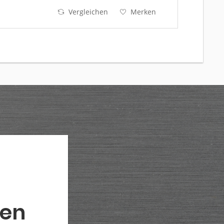
und Ostseeküste)...
Vergleichen
Merken
den