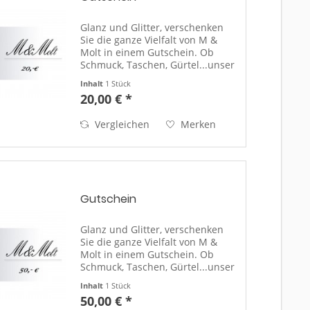
Glanz und Glitter, verschenken
Sie die ganze Vielfalt von M &
Molt in einem Gutschein. Ob
Schmuck, Taschen, Gürtel...unser
Shop bietet ein breites Sortiment
Inhalt
1 Stück
für jedermann. (einlösbar in
20,00 € *
unseren Filialen an der Nord-
und Ostseeküste)...
Vergleichen
Merken
Gutschein
Glanz und Glitter, verschenken
Sie die ganze Vielfalt von M &
Molt in einem Gutschein. Ob
Schmuck, Taschen, Gürtel...unser
Shop bietet ein breites Sortiment
Inhalt
1 Stück
für jedermann. (einlösbar in
50,00 € *
unseren Filialen an der Nord-