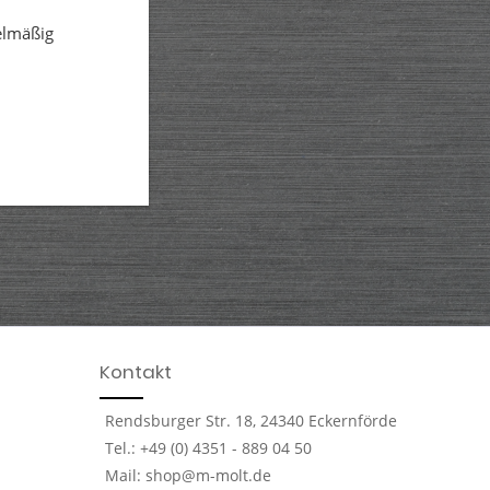
elmäßig
Kontakt
Rendsburger Str. 18, 24340 Eckernförde
Tel.: +49 (0) 4351 - 889 04 50
Mail: shop@m-molt.de