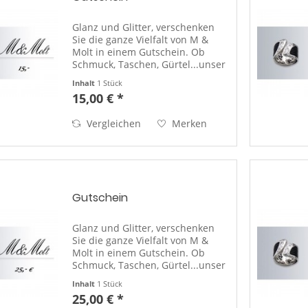
Glanz und Glitter, verschenken
Sie die ganze Vielfalt von M &
Molt in einem Gutschein. Ob
Schmuck, Taschen, Gürtel...unser
Shop bietet ein breites Sortiment
Inhalt
1 Stück
für jedermann. (einlösbar in
15,00 € *
unseren Filialen an der Nord-
und Ostseeküste)...
Vergleichen
Merken
Gutschein
Glanz und Glitter, verschenken
Sie die ganze Vielfalt von M &
Molt in einem Gutschein. Ob
Schmuck, Taschen, Gürtel...unser
Shop bietet ein breites Sortiment
Inhalt
1 Stück
für jedermann. (einlösbar in
25,00 € *
unseren Filialen an der Nord-