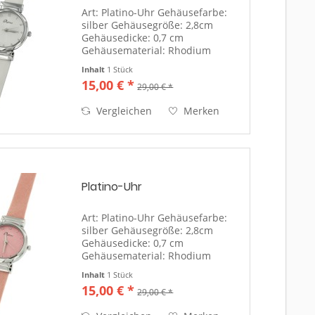
Art: Platino-Uhr Gehäusefarbe:
silber Gehäusegröße: 2,8cm
Gehäusedicke: 0,7 cm
Gehäusematerial: Rhodium
Gehäuseboden:
Inhalt
1 Stück
silberfarben/Edelstahl(Uhrendeckel)
15,00 € *
29,00 € *
Ziffernblattfarbe: weiß
Uhrenglas: Mineralglas Anzeige:
Vergleichen
Merken
arabische Zahlen in silber...
Platino-Uhr
Art: Platino-Uhr Gehäusefarbe:
silber Gehäusegröße: 2,8cm
Gehäusedicke: 0,7 cm
Gehäusematerial: Rhodium
Gehäuseboden:
Inhalt
1 Stück
silberfarben/Edelstahl(Uhrendeckel)
15,00 € *
29,00 € *
Ziffernblattfarbe: rosa Uhrenglas:
Mineralglas Anzeige: arabische