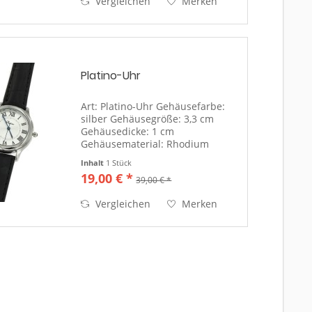
Vergleichen
Merken
Zahlen in silber...
Platino-Uhr
Art: Platino-Uhr Gehäusefarbe:
silber Gehäusegröße: 3,3 cm
Gehäusedicke: 1 cm
Gehäusematerial: Rhodium
Gehäuseboden:
Inhalt
1 Stück
silberfarben/Edelstahl(Uhrendeckel)
19,00 € *
39,00 € *
Ziffernblattfarbe: silber, blaue
Zeiger Uhrenglas: Mineralglas
Vergleichen
Merken
Anzeige: römische...