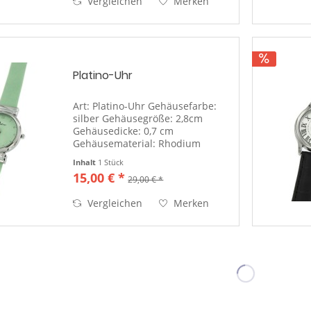
Vergleichen
Merken
arabische Zahlen in...
Platino-Uhr
Art: Platino-Uhr Gehäusefarbe:
silber Gehäusegröße: 2,8cm
Gehäusedicke: 0,7 cm
Gehäusematerial: Rhodium
Gehäuseboden:
Inhalt
1 Stück
silberfarben/Edelstahl(Uhrendeckel)
15,00 € *
29,00 € *
Ziffernblattfarbe: grün
Uhrenglas: Mineralglas Anzeige:
Vergleichen
Merken
arabische Zahlen in silber...