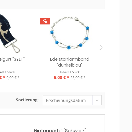
lgurt "SYLT"
Edelstahlarmband
Ohrhänge
"dunkelblau"
alt
1 Stück
Inhalt
1 Stück
€ *
5,00 € *
5,00 € 
9,00 € *
25,00 € *
Sortierung:
Nietengürtel "Schwarz"