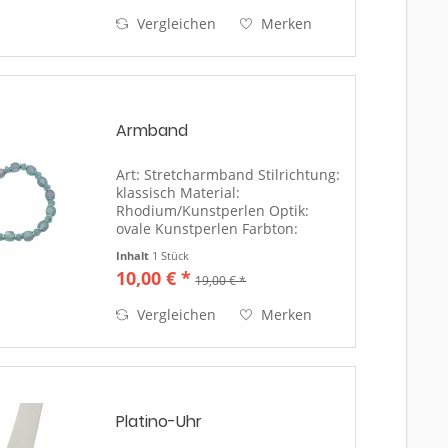
Vergleichen
Merken
Armband
Art: Stretcharmband Stilrichtung:
klassisch Material:
Rhodium/Kunstperlen Optik:
ovale Kunstperlen Farbton:
silber/türkis-blau Länge: 18,5 cm,
Inhalt
1 Stück
Stretch Verschluss: Stretchband
10,00 € *
19,00 € *
Band: Perle an Perle
Vergleichen
Merken
Platino-Uhr