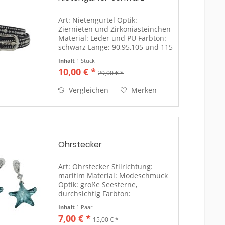
Art: Nietengürtel Optik:
Ziernieten und Zirkoniasteinchen
Material: Leder und PU Farbton:
schwarz Länge: 90,95,105 und 115
Breite: 2,5 cm Schließe:
Inhalt
1 Stück
abgerundet, poliert, silber
10,00 € *
29,00 € *
Vergleichen
Merken
Ohrstecker
Art: Ohrstecker Stilrichtung:
maritim Material: Modeschmuck
Optik: große Seesterne,
durchsichtig Farbton:
silber/türkis Länge: 6 cm
Inhalt
1 Paar
Verschluss: Ohrscheiben
7,00 € *
15,00 € *
Größe/Seesterne: 3 x 3 cm