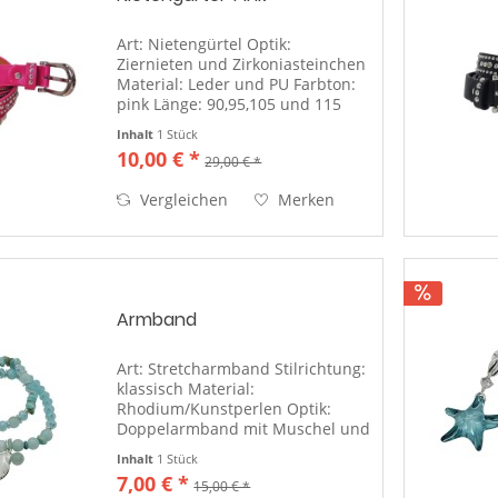
Art: Nietengürtel Optik:
Ziernieten und Zirkoniasteinchen
Material: Leder und PU Farbton:
pink Länge: 90,95,105 und 115
Breite: 2,5 cm Schließe:
Inhalt
1 Stück
abgerundet, poliert, silber
10,00 € *
29,00 € *
Vergleichen
Merken
Armband
Art: Stretcharmband Stilrichtung:
klassisch Material:
Rhodium/Kunstperlen Optik:
Doppelarmband mit Muschel und
Perlen Farbton: silber/türkis-blau
Inhalt
1 Stück
Länge: universal Verschluss:
7,00 € *
15,00 € *
Stretchband Band: Perle an Perle