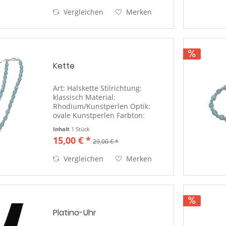
Vergleichen
Merken
Kette
Art: Halskette Stilrichtung:
klassisch Material:
Rhodium/Kunstperlen Optik:
ovale Kunstperlen Farbton:
silber/türkis-blau Länge: 42+5 cm
Inhalt
1 Stück
Verschluss: Karabiner,
15,00 € *
29,00 € *
silberfarben Kette: Perle an Perle
Vergleichen
Merken
Platino-Uhr