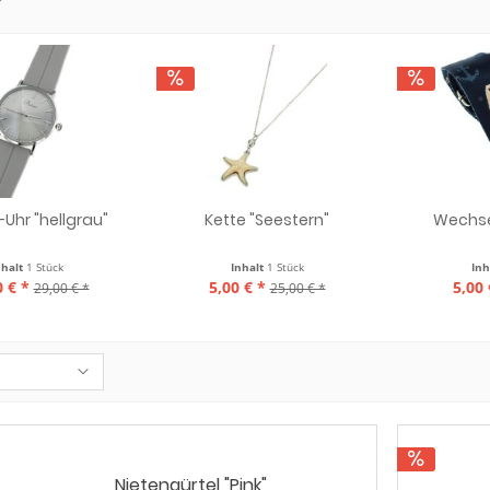
r
-Uhr "hellgrau"
Kette "Seestern"
Wechse
nhalt
1 Stück
Inhalt
1 Stück
Inh
 € *
5,00 € *
5,00 
29,00 € *
25,00 € *
Nietengürtel "Pink"