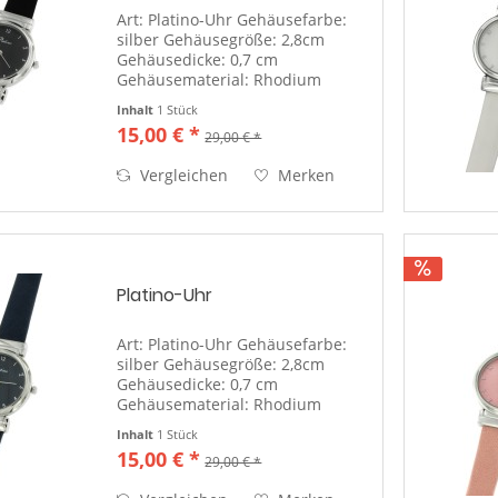
Art: Platino-Uhr Gehäusefarbe:
silber Gehäusegröße: 2,8cm
Gehäusedicke: 0,7 cm
Gehäusematerial: Rhodium
Gehäuseboden:
Inhalt
1 Stück
silberfarben/Edelstahl(Uhrendeckel)
15,00 € *
29,00 € *
Ziffernblattfarbe: schwarz
Uhrenglas: Mineralglas Anzeige:
Vergleichen
Merken
arabische Zahlen in...
Platino-Uhr
Art: Platino-Uhr Gehäusefarbe:
silber Gehäusegröße: 2,8cm
Gehäusedicke: 0,7 cm
Gehäusematerial: Rhodium
Gehäuseboden:
Inhalt
1 Stück
silberfarben/Edelstahl(Uhrendeckel)
15,00 € *
29,00 € *
Ziffernblattfarbe: dunkelblau
Uhrenglas: Mineralglas Anzeige: