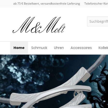
ab 75 € Bestellwert, versandkostenfreie Lieferung
Telefonischer Kon
Home
Schmuck
Uhren
Accessoires
Kolle