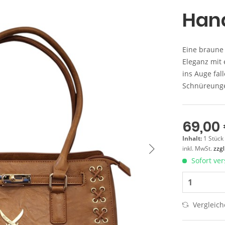
Han
Eine braune
Eleganz mit
ins Auge fal
Schnüreunge
69,00 
Inhalt:
1 Stück
inkl. MwSt.
zzg
Sofort ver
Vergleic