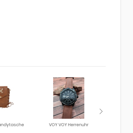
andytasche
VOY VOY Herrenuhr
Ledergürtel