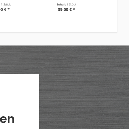
t
1 Stück
Inhalt
1 Stück
Inha
00 € *
39,00 € *
7,
den