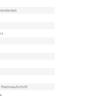
rendeckel)
rz
 Platinoaufschrift
"