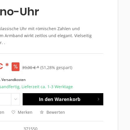
ino-Uhr
klassische Uhr mit römischen Zahlen und
 Armband wirkt zeitlos und elegant. Vielseitig
. .
€ *
39,00 € *
(51,28% gespart)
l. Versandkosten
sandfertig, Lieferzeit ca. 1-3 Werktage
In den
Warenkorb
hen
Merken
Bewerten
371550