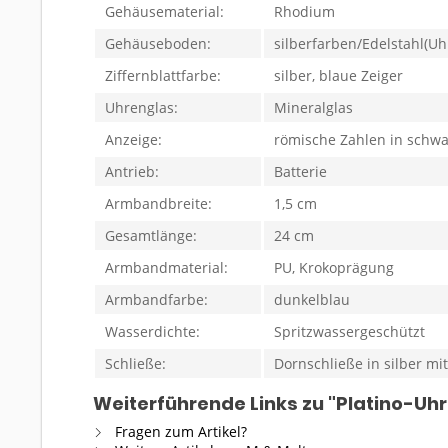
Gehäusematerial:
Rhodium
Gehäuseboden:
silberfarben/Edelstahl(Uh
Ziffernblattfarbe:
silber, blaue Zeiger
Uhrenglas:
Mineralglas
Anzeige:
römische Zahlen in schwa
Antrieb:
Batterie
Armbandbreite:
1,5 cm
Gesamtlänge:
24 cm
Armbandmaterial:
PU, Krokoprägung
Armbandfarbe:
dunkelblau
Wasserdichte:
Spritzwassergeschützt
Schließe:
Dornschließe in silber mit
Weiterführende Links zu "Platino-Uhr
Fragen zum Artikel?