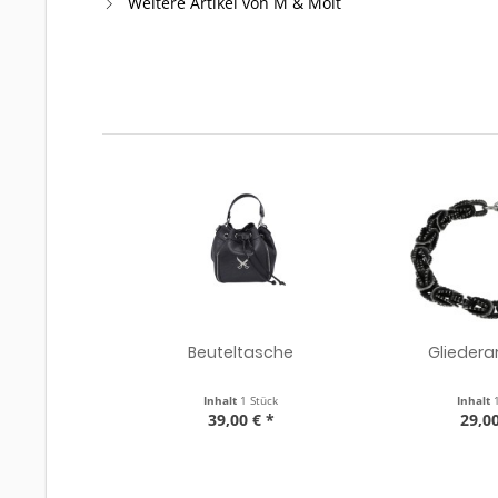
Weitere Artikel von M & Molt
Beuteltasche
Glieder
Inhalt
1 Stück
Inhalt
39,00 € *
29,00