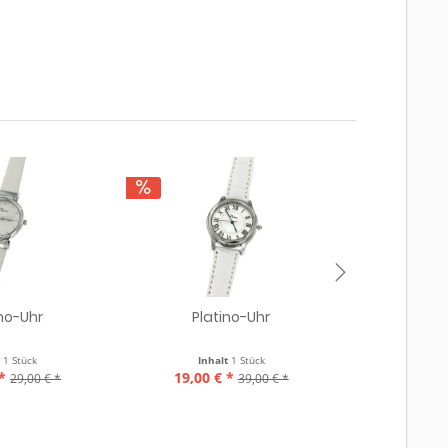
ino-Uhr
Platino-Uhr
Pla
t
1 Stück
Inhalt
1 Stück
Inha
*
19,00 € *
15,00 €
29,00 € *
39,00 € *