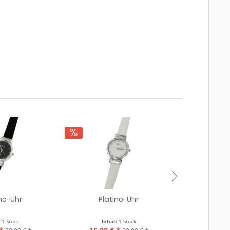
ino-Uhr
Platino-Uhr
Pla
t
1 Stück
Inhalt
1 Stück
Inha