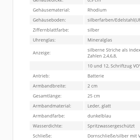
Gehäusematerial:
Rhodium
Gehäuseboden:
silberfarben/Edelstahl(U
Ziffernblattfarbe:
silber
Uhrenglas:
Mineralglas
silberne Striche als Inde
Anzeige:
Zahlen 2,4,6,8,
10 und 12, Schriftzug VO
Antrieb:
Batterie
Armbandbreite:
2 cm
Gesamtlänge:
25 cm
Armbandmaterial:
Leder, glatt
Armbandfarbe:
dunkelblau
Wasserdichte:
Spritzwassergeschützt
Schließe:
Dornschließe/silber mit