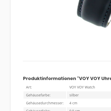
Produktinformationen "VOY VOY Uhr
Art:
VOY VOY Watch
Gehäusefarbe:
silber
Gehäusedurchmesser:
4 cm
Gehäusedicke:
0,9 cm