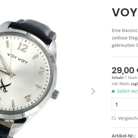
VOY
Eine klassi
zeitlose Ele
gekreuzten S
29,00 
Inhalt:
1 Stück
inkl. MwSt.
zzg
Sofort ver
Vergleic
Artikel-Nr.: