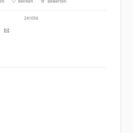
hen
Merken
Bewerten
241056