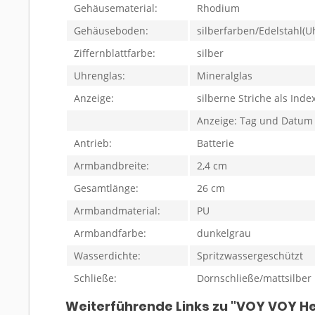
Gehäusematerial:
Rhodium
Gehäuseboden:
silberfarben/Edelstahl(U
Ziffernblattfarbe:
silber
Uhrenglas:
Mineralglas
Anzeige:
silberne Striche als Inde
Anzeige: Tag und Datum
Antrieb:
Batterie
Armbandbreite:
2,4 cm
Gesamtlänge:
26 cm
Armbandmaterial:
PU
Armbandfarbe:
dunkelgrau
Wasserdichte:
Spritzwassergeschützt
Schließe:
Dornschließe/mattsilber
Weiterführende Links zu "VOY VOY H