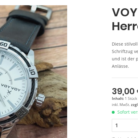
VOY
Her
Diese stilvo
Schriftzug v
und ist der 
Anlässe.
39,00 
Inhalt:
1 Stück
inkl. MwSt.
zzg
Sofort ver