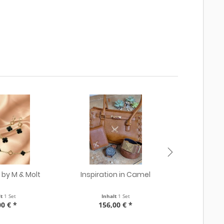
n by M & Molt
Inspiration in Camel
Glie
lt
1 Set
Inhalt
1 Set
Inha
00 € *
156,00 € *
29