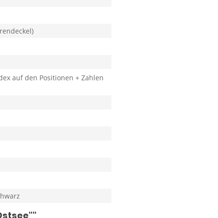
rendeckel)
ndex auf den Positionen + Zahlen
chwarz
Ostsee""