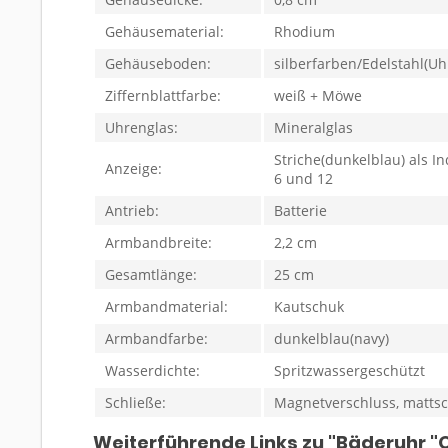
Gehäusematerial:
Rhodium
Gehäuseboden:
silberfarben/Edelstahl(Uh
Ziffernblattfarbe:
weiß + Möwe
Uhrenglas:
Mineralglas
Striche(dunkelblau) als I
Anzeige:
6 und 12
Antrieb:
Batterie
Armbandbreite:
2,2 cm
Gesamtlänge:
25 cm
Armbandmaterial:
Kautschuk
Armbandfarbe:
dunkelblau(navy)
Wasserdichte:
Spritzwassergeschützt
Schließe:
Magnetverschluss, matts
Weiterführende Links zu "Bäderuhr "