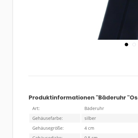
Produktinformationen "Bäderuhr "Os
Art:
Bäderuhr
Gehäusefarbe:
silber
Gehäusegröße:
4 cm
Gehäusedicke:
0,8 cm