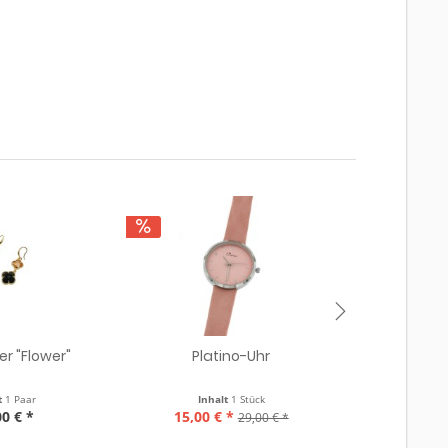
r "Flower"
Platino-Uhr
Pla
t
1 Paar
Inhalt
1 Stück
Inha
00 € *
15,00 € *
15,00 €
29,00 € *