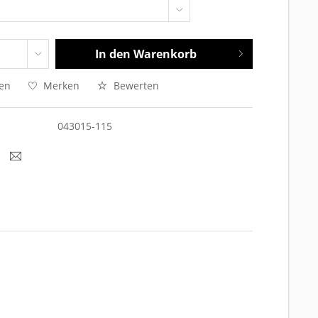
In den
Warenkorb
hen
Merken
Bewerten
043015-115