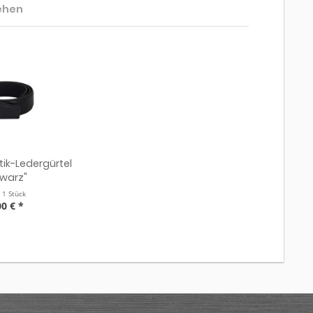
ehen
ik-Ledergürtel
warz"
t
1 Stück
00 € *