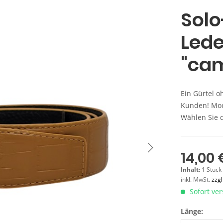
Sol
Lede
"ca
Ein Gürtel o
Kunden! Modi
Wählen Sie 
14,00 
Inhalt:
1 Stück
inkl. MwSt.
zzg
Sofort ver
Länge: