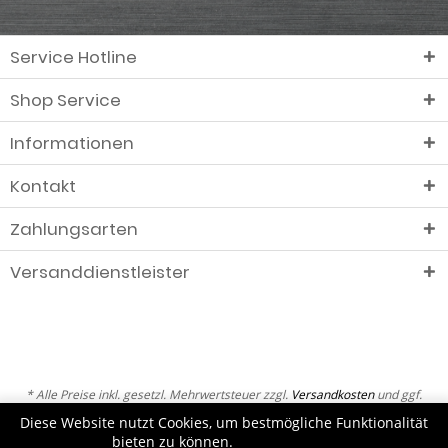
Service Hotline
Shop Service
Informationen
Kontakt
Zahlungsarten
Versanddienstleister
* Alle Preise inkl. gesetzl. Mehrwertsteuer zzgl.
Versandkosten
und ggf.
Nachnahmegebühren, wenn nicht anders beschrieben
Diese Website nutzt Cookies, um bestmögliche Funktionalität
bieten zu können.
Mehr erfahren