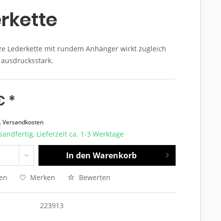
rkette
ze Lederkette mit rundem Anhänger wirkt zugleich
 ausdrucksstark.
€ *
l. Versandkosten
sandfertig, Lieferzeit ca. 1-3 Werktage
In den
Warenkorb
hen
Merken
Bewerten
223913