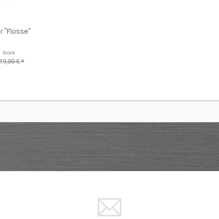
 "Flosse"
1 Stück
19,00 € *