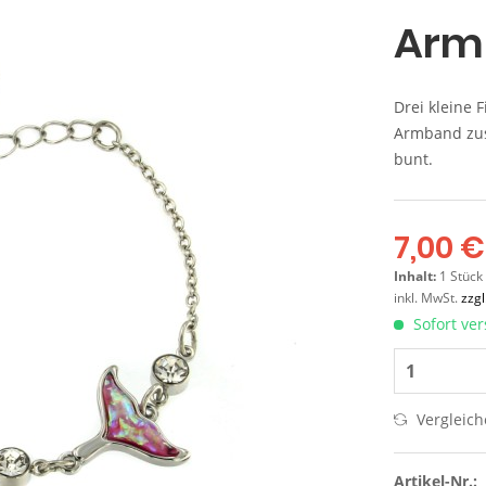
Armb
Drei kleine 
Armband zus
bunt.
7,00 €
Inhalt:
1 Stück
inkl. MwSt.
zzg
Sofort ver
Vergleic
Artikel-Nr.: