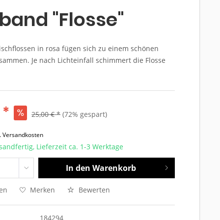
and "Flosse"
Fischflossen in rosa fügen sich zu einem schönen
ammen. Je nach Lichteinfall schimmert die Flosse
 *
25,00 € *
(72% gespart)
l. Versandkosten
sandfertig, Lieferzeit ca. 1-3 Werktage
In den
Warenkorb
hen
Merken
Bewerten
184294