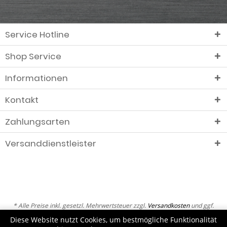
Service Hotline
Shop Service
Informationen
Kontakt
Zahlungsarten
Versanddienstleister
* Alle Preise inkl. gesetzl. Mehrwertsteuer zzgl.
Versandkosten
und ggf.
Nachnahmegebühren, wenn nicht anders beschrieben
Diese Website nutzt Cookies, um bestmögliche Funktionalität