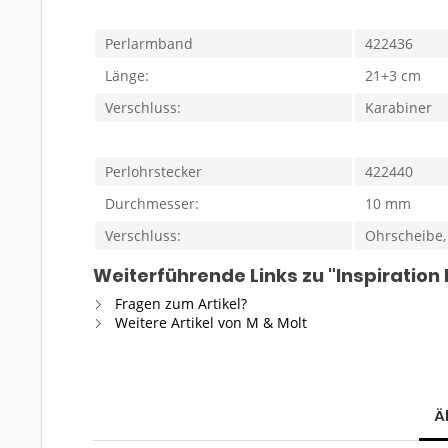
Perlarmband
422436
Länge:
21+3 cm
Verschluss:
Karabiner
Perlohrstecker
422440
Durchmesser:
10 mm
Verschluss:
Ohrscheibe,
Weiterführende Links zu "Inspiratio
Fragen zum Artikel?
Weitere Artikel von M & Molt
Ä