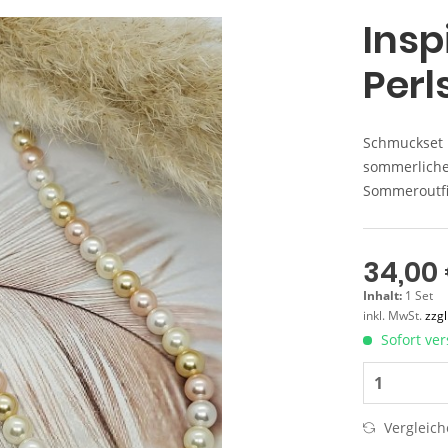
Insp
Per
Schmuckset m
sommerlicher
Sommeroutfit
34,00 
Inhalt:
1 Set
inkl. MwSt.
zzg
Sofort ver
Vergleic